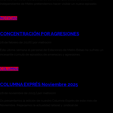
Independiente de Metro pretendemos hacer visible un nuevo episodio
NOTICIAS
CONCENTRACIÓN POR AGRESIONES
26 de febrero de 2026 |
por metrocim
Esta última semana el personal de Estaciones de Metro Bilbao ha sufrido un
incesante cúmulo de episodios de amenazas y agresiones
COLUMNA
COLUMNA EXPRÉS Noviembre 2025
26 de noviembre de 2025 |
por metrocim
Os presentamos la edición de nuestro Columna Exprés de este mes de
Noviembre. Repasamos la actualidad laboral y sindical de