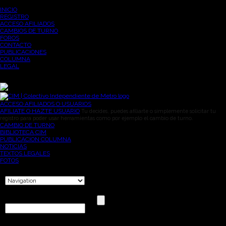
INICIO
REGISTRO
ACCESO AFILIADOS
CAMBIOS DE TURNO
FOROS
CONTACTO
PUBLICACIONES
COLUMNA
LEGAL
ACCESO AFILIADOS O USUARIOS
AFILIATE O HAZTE USUARIO
Tu decides, puedes afiliarte o simplemente solicitar tu
registro para poder usar herramientas como por ejemplo el cambio de turno.
CAMBIO DE TURNO
BIBLIOTECA CIM
PUBLICACION COLUMNA
NOTICIAS
TEXTOS LEGALES
FOTOS