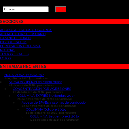
SECCIONES
ACCESO AFILIADOS O USUARIOS
AFILIATE O HAZTE USUARIO
CAMBIO DE TURNO
BIBLIOTECA CIM
PUBLICACION COLUMNA
NOTICIAS
TEXTOS LEGALES
FOTOS
ENTRADAS RECIENTES
NORA ZOAZ, EUSKARA?
2 de julio de 2026 | por
metrocim
Nueva AGRESIÓN en Metro Bilbao
15 de abril de 2026 | por
metrocim
CONCENTRACIÓN POR AGRESIONES
26 de febrero de 2026 | por
metrocim
COLUMNA EXPRÉS Noviembre 2025
26 de noviembre de 2025 | por
metrocim
Acceso de SPVEs a cabinas de conducción
12 de noviembre de 2025 | por
metrocim
COLUMNA Octubre 2025
10 de octubre de 2025 | por
metrocim
COLUMNA Septiembre-2 2025
1 de octubre de 2025 | por
metrocim