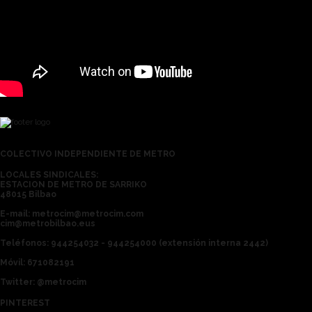
COLECTIVO INDEPENDIENTE DE METRO
LOCALES SINDICALES:
ESTACION DE METRO DE SARRIKO
48015 Bilbao
E-mail: metrocim@metrocim.com
cim@metrobilbao.eus
Teléfonos: 944254032 - 944254000 (extensión interna 2442)
Móvil: 671082191
Twitter: @metrocim
PINTEREST