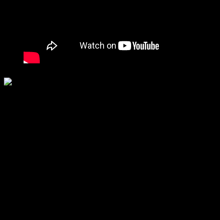
COLECTIVO INDEPENDIENTE DE METRO
LOCALES SINDICALES:
ESTACION DE METRO DE SARRIKO
48015 Bilbao
E-mail: metrocim@metrocim.com
cim@metrobilbao.eus
Teléfonos: 944254032 - 944254000 (extensión interna 2442)
Móvil: 671082191
Twitter: @metrocim
PINTEREST