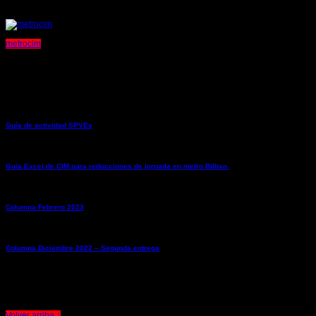
Acerca del autor
metrocim
Entradas relacionadas
Guía de actividad SPVEs
→
Guía Excel de CIM para reducciones de jornada en metro Bilbao.
→
Columna Febrero 2023
→
Columna Diciembre 2022 – Segunda entrega
→
Comentarios cerrados.
Volver arriba ↑