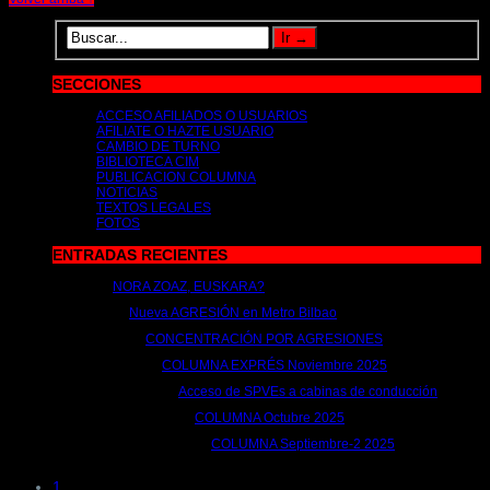
SECCIONES
ACCESO AFILIADOS O USUARIOS
AFILIATE O HAZTE USUARIO
CAMBIO DE TURNO
BIBLIOTECA CIM
PUBLICACION COLUMNA
NOTICIAS
TEXTOS LEGALES
FOTOS
ENTRADAS RECIENTES
NORA ZOAZ, EUSKARA?
2 de julio de 2026 | por
metrocim
Nueva AGRESIÓN en Metro Bilbao
15 de abril de 2026 | por
metrocim
CONCENTRACIÓN POR AGRESIONES
26 de febrero de 2026 | por
metrocim
COLUMNA EXPRÉS Noviembre 2025
26 de noviembre de 2025 | por
metrocim
Acceso de SPVEs a cabinas de conducción
12 de noviembre de 2025 | por
metrocim
COLUMNA Octubre 2025
10 de octubre de 2025 | por
metrocim
COLUMNA Septiembre-2 2025
1 de octubre de 2025 | por
metrocim
1