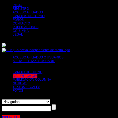
INICIO
REGISTRO
ACCESO AFILIADOS
CAMBIOS DE TURNO
FOROS
CONTACTO
PUBLICACIONES
COLUMNA
LEGAL
ACCESO AFILIADOS O USUARIOS
AFILIATE O HAZTE USUARIO
Tu decides, puedes afiliarte o simplemente
solicitar tu registro para poder usar herramientas como por ejemplo el cambio de
turno.
CAMBIO DE TURNO
BIBLIOTECA CIM
PUBLICACION COLUMNA
NOTICIAS
TEXTOS LEGALES
FOTOS
BIBLIOTECA