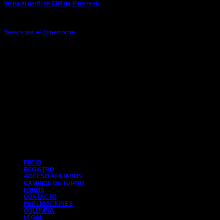
Visita el perfil de CIM de Pinterest.
TWITTER
Tweets por el @metrocim.
FACEBOOK
CIM 2014
INICIO
REGISTRO
ACCESO AFILIADOS
CAMBIOS DE TURNO
FOROS
CONTACTO
PUBLICACIONES
COLUMNA
LEGAL