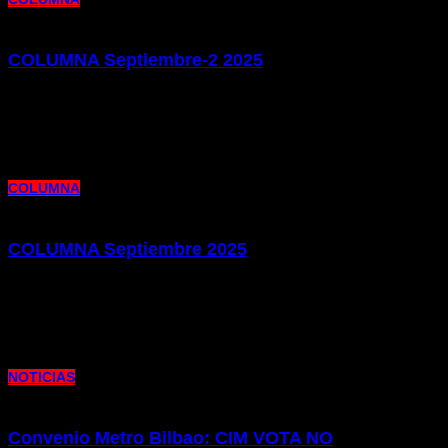
COLUMNA Septiembre-2 2025
1 de octubre de 2025 |
por metrocim
Os presentamos la segunda edición de nuestra publicación Columna de este
mes de septiembre. Un mes pródigo en cuestiones laborales
COLUMNA
COLUMNA Septiembre 2025
18 de septiembre de 2025 |
por metrocim
Os presentamos la edición de nuestra publicación Columna del mes de
septiembre. Como siempre, repasamos la actualidad laboral y sindical
NOTICIAS
Convenio Metro Bilbao: CIM VOTA NO