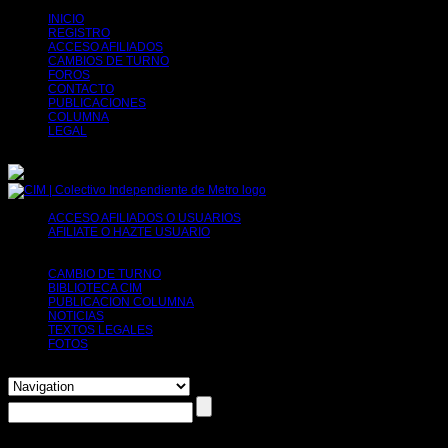
INICIO
REGISTRO
ACCESO AFILIADOS
CAMBIOS DE TURNO
FOROS
CONTACTO
PUBLICACIONES
COLUMNA
LEGAL
ACCESO AFILIADOS O USUARIOS
AFILIATE O HAZTE USUARIO
Tu decides, puedes afiliarte o simplemente
solicitar tu registro para poder usar herramientas como por ejemplo el cambio de
turno.
CAMBIO DE TURNO
BIBLIOTECA CIM
PUBLICACION COLUMNA
NOTICIAS
TEXTOS LEGALES
FOTOS