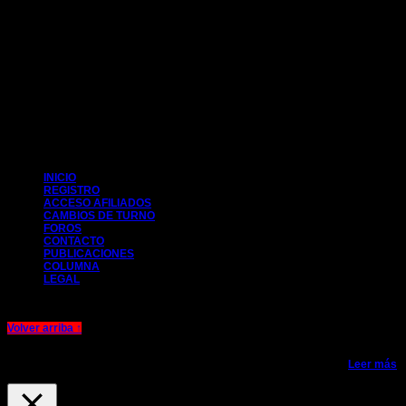
CIM 2014
INICIO
REGISTRO
ACCESO AFILIADOS
CAMBIOS DE TURNO
FOROS
CONTACTO
PUBLICACIONES
COLUMNA
LEGAL
Volver arriba ↑
Esta web usa cookies para mejorar la experiencia de navegación. Si
continuas navegando consideramos que aceptas su uso.
Aceptar
Leer más
Aviso legal y Política de cookies