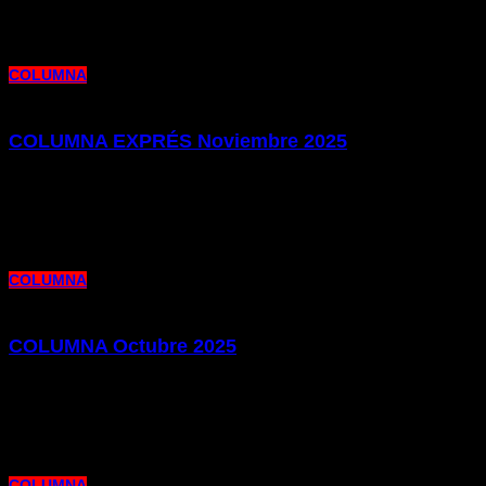
Ha seleccionado:
"PUBLICACIONES"
(dentro de
secciones)
COLUMNA
COLUMNA EXPRÉS Noviembre 2025
26 de noviembre de 2025 |
por metrocim
Os presentamos la edición de nuestro Columna Exprés de este mes de
Noviembre. Repasamos la actualidad laboral y sindical de
COLUMNA
COLUMNA Octubre 2025
10 de octubre de 2025 |
por metrocim
Os presentamos la edición de nuestro Columna de este mes de Octubre, en el
que repasamos la actualidad laboral y
COLUMNA