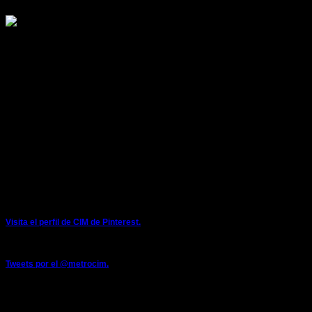
COLECTIVO INDEPENDIENTE DE METRO
LOCALES SINDICALES:
ESTACION DE METRO DE SARRIKO
48015 Bilbao
E-mail: metrocim@metrocim.com
cim@metrobilbao.eus
Teléfonos: 944254032 - 944254000 (extensión interna 2442)
Móvil: 671082191
Twitter: @metrocim
PINTEREST
Visita el perfil de CIM de Pinterest.
TWITTER
Tweets por el @metrocim.
FACEBOOK