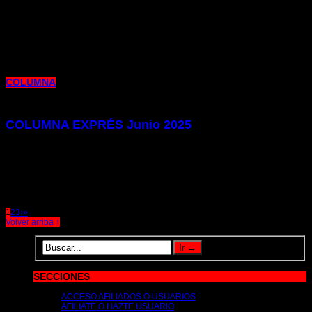
25 de julio de 2025 |
por metrocim
Este jueves 24 de julio se ha celebrado la última reunión de negociación del
próximo Convenio Colectivo en Metro Bilbao.
COLUMNA
COLUMNA EXPRÉS Junio 2025
10 de junio de 2025 |
por metrocim
Os presentamos la edición de nuestro Columna Exprés de este mes de junio.
Una edición donde repasamos un nuevo éxito
1
2
3
›
»
Volver arriba ↑
SECCIONES
ACCESO AFILIADOS O USUARIOS
AFILIATE O HAZTE USUARIO