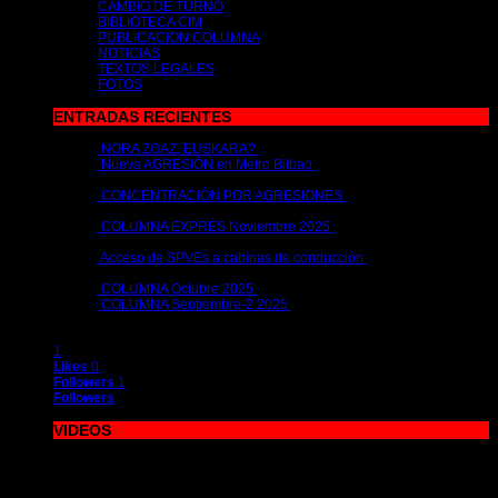
CAMBIO DE TURNO
BIBLIOTECA CIM
PUBLICACION COLUMNA
NOTICIAS
TEXTOS LEGALES
FOTOS
ENTRADAS RECIENTES
NORA ZOAZ, EUSKARA?
2 de julio de 2026 | por
metrocim
Nueva AGRESIÓN en Metro Bilbao
15 de abril de 2026 | por
metrocim
CONCENTRACIÓN POR AGRESIONES
26 de febrero de 2026 |
por
metrocim
COLUMNA EXPRÉS Noviembre 2025
26 de noviembre de 2025
| por
metrocim
Acceso de SPVEs a cabinas de conducción
12 de noviembre de
2025 | por
metrocim
COLUMNA Octubre 2025
10 de octubre de 2025 | por
metrocim
COLUMNA Septiembre-2 2025
1 de octubre de 2025 | por
metrocim
1
Likes
0
Followers
1
Followers
VIDEOS