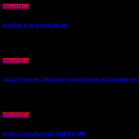
BIBLIOTECA
Ayudas a la conciliación
20 de junio de 2023 |
por metrocim
Ayudas a la conciliación-decreto Gobierno Vasco 2023 Colectivo Independiente 
BIBLIOTECA
Guía Excel de CIM para reducciones de jornada en 
20 de junio de 2023 |
por metrocim
Para los trabajadores y trabajadoras de Metro Bilbao, aquí tenéis la primera guía
BIBLIOTECA
Reducción Jornada ANEXO MB