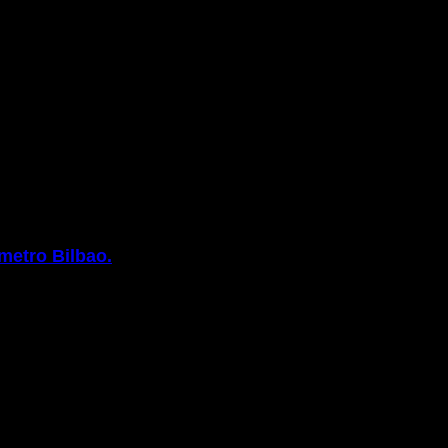
de Metro
metro Bilbao.
 laboral en nuestro entorno de trabajo para