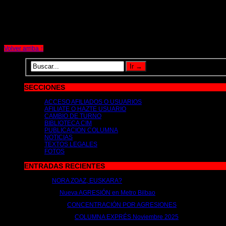
20 de junio de 2023 |
por metrocim
Regulación horaria Reducción Jornada ANEXO MB estatuto trabajadores Colecti
Volver arriba ↑
SECCIONES
ACCESO AFILIADOS O USUARIOS
AFILIATE O HAZTE USUARIO
CAMBIO DE TURNO
BIBLIOTECA CIM
PUBLICACION COLUMNA
NOTICIAS
TEXTOS LEGALES
FOTOS
ENTRADAS RECIENTES
NORA ZOAZ, EUSKARA?
2 de julio de 2026 | por
metrocim
Nueva AGRESIÓN en Metro Bilbao
15 de abril de 2026 | por
metrocim
CONCENTRACIÓN POR AGRESIONES
26 de febrero de 2026 | por
metrocim
COLUMNA EXPRÉS Noviembre 2025
26 de noviembre de 2025 | por
metrocim