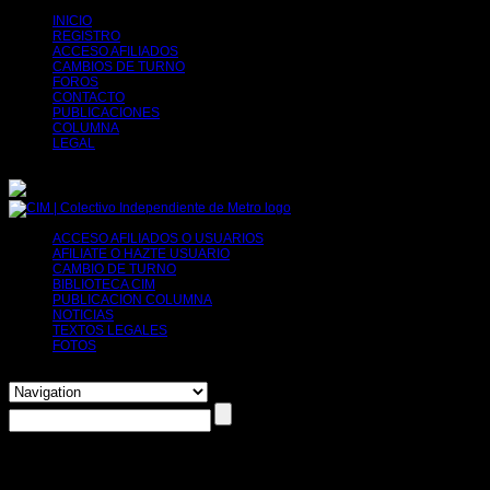
INICIO
REGISTRO
ACCESO AFILIADOS
CAMBIOS DE TURNO
FOROS
CONTACTO
PUBLICACIONES
COLUMNA
LEGAL
ACCESO AFILIADOS O USUARIOS
AFILIATE O HAZTE USUARIO
Tu decides, puedes afiliarte o simplemente solicit
CAMBIO DE TURNO
BIBLIOTECA CIM
PUBLICACION COLUMNA
NOTICIAS
TEXTOS LEGALES
FOTOS
Ha seleccionado:
"reducción jornada"
Etiqueta