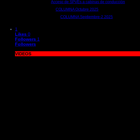
Acceso de SPVEs a cabinas de conducción
12 de noviembre de 2025 | por
metrocim
COLUMNA Octubre 2025
10 de octubre de 2025 | por
metrocim
COLUMNA Septiembre-2 2025
1 de octubre de 2025 | por
metrocim
1
Likes
0
Followers
1
Followers
VIDEOS