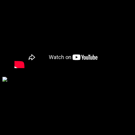
COLECTIVO INDEPENDIENTE DE METRO
LOCALES SINDICALES:
ESTACION DE METRO DE SARRIKO
48015 Bilbao
E-mail: metrocim@metrocim.com
cim@metrobilbao.eus
Teléfonos: 944254032 - 944254000 (extensión interna 2442)