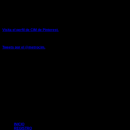
Móvil: 671082191
Twitter: @metrocim
PINTEREST
Visita el perfil de CIM de Pinterest.
TWITTER
Tweets por el @metrocim.
FACEBOOK
CIM 2014
INICIO
REGISTRO