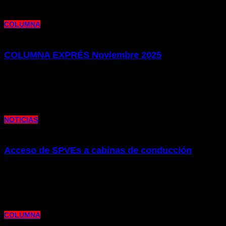
Ha seleccionado:
"Cim"
Etiqueta
COLUMNA
COLUMNA EXPRÉS Noviembre 2025
26 de noviembre de 2025 |
por metrocim
Os presentamos la edición de nuestro Columna Exprés de este mes de
Noviembre. Repasamos la actualidad laboral y sindical de
NOTICIAS
Acceso de SPVEs a cabinas de conducción
12 de noviembre de 2025 |
por metrocim
Os presentamos el escrito de denuncia que desde el Colectivo Independiente
de Metro hemos publicado en defensa de las condiciones
COLUMNA