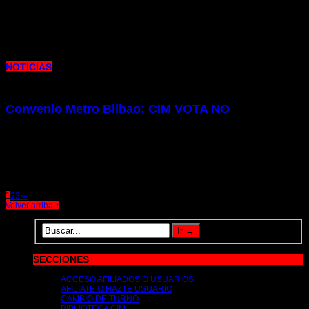
18 de septiembre de 2025 |
por metrocim
Os presentamos la edición de nuestra publicación Columna del mes de
septiembre. Como siempre, repasamos la actualidad laboral y sindical
NOTICIAS
Convenio Metro Bilbao: CIM VOTA NO
25 de julio de 2025 |
por metrocim
Este jueves 24 de julio se ha celebrado la última reunión de negociación del
próximo Convenio Colectivo en Metro Bilbao.
1
2
3
›
»
Volver arriba ↑
SECCIONES
ACCESO AFILIADOS O USUARIOS
AFILIATE O HAZTE USUARIO
CAMBIO DE TURNO
BIBLIOTECA CIM