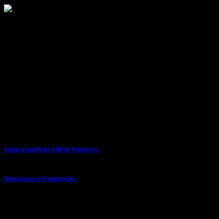
COLECTIVO INDEPENDIENTE DE METRO
LOCALES SINDICALES:
ESTACION DE METRO DE SARRIKO
48015 Bilbao
E-mail: metrocim@metrocim.com
cim@metrobilbao.eus
Teléfonos: 944254032 - 944254000 (extensión interna 2442)
Móvil: 671082191
Twitter: @metrocim
PINTEREST
Visita el perfil de CIM de Pinterest.
TWITTER
Tweets por el @metrocim.
FACEBOOK