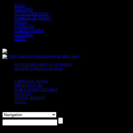
INICIO
REGISTRO
ACCESO AFILIADOS
CAMBIOS DE TURNO
FOROS
CONTACTO
PUBLICACIONES
COLUMNA
LEGAL
ACCESO AFILIADOS O USUARIOS
AFILIATE O HAZTE USUARIO
Tu decides, puedes afiliarte o simplemente
solicitar tu registro para poder usar herramientas como por ejemplo el cambio de
turno.
CAMBIO DE TURNO
BIBLIOTECA CIM
PUBLICACION COLUMNA
NOTICIAS
TEXTOS LEGALES
FOTOS