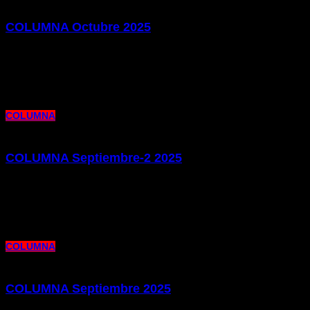
COLUMNA Octubre 2025
10 de octubre de 2025 |
por metrocim
Os presentamos la edición de nuestro Columna de este mes de Octubre, en el
que repasamos la actualidad laboral y
COLUMNA
COLUMNA Septiembre-2 2025
1 de octubre de 2025 |
por metrocim
Os presentamos la segunda edición de nuestra publicación Columna de este
mes de septiembre. Un mes pródigo en cuestiones laborales
COLUMNA
COLUMNA Septiembre 2025