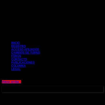
CIM 2014
INICIO
REGISTRO
ACCESO AFILIADOS
CAMBIOS DE TURNO
FOROS
CONTACTO
PUBLICACIONES
COLUMNA
LEGAL
Volver arriba ↑
Aviso legal y Política de cookies