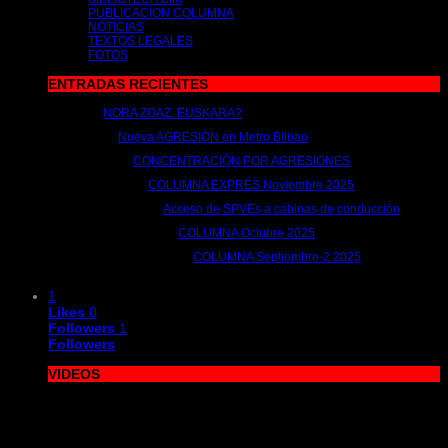
PUBLICACION COLUMNA
NOTICIAS
TEXTOS LEGALES
FOTOS
ENTRADAS RECIENTES
NORA ZOAZ, EUSKARA?
2 de julio de 2026 | por
metrocim
Nueva AGRESIÓN en Metro Bilbao
15 de abril de 2026 | por
metrocim
CONCENTRACIÓN POR AGRESIONES
26 de febrero de 2026 | por
metrocim
COLUMNA EXPRÉS Noviembre 2025
26 de noviembre de 2025 | por
metrocim
Acceso de SPVEs a cabinas de conducción
12 de noviembre de 2025 | por
metrocim
COLUMNA Octubre 2025
10 de octubre de 2025 | por
metrocim
COLUMNA Septiembre-2 2025
1 de octubre de 2025 | por
metrocim
1
Likes
0
Followers
1
Followers
VIDEOS