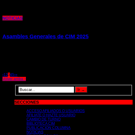
la actualidad laboral y sindical de nuestra empresa, dando voz a
NOTICIAS
Asambles Generales de CIM 2025
14 de enero de 2025 |
por metrocim
Os hacemos llegar la convocatoria para toda la afiliación de CIM para participar
en las próximas Asambleas generales de nuestro
‹
1
2
3
4
5
›
»
Volver arriba ↑
SECCIONES
ACCESO AFILIADOS O USUARIOS
AFILIATE O HAZTE USUARIO
CAMBIO DE TURNO
BIBLIOTECA CIM
PUBLICACION COLUMNA
NOTICIAS