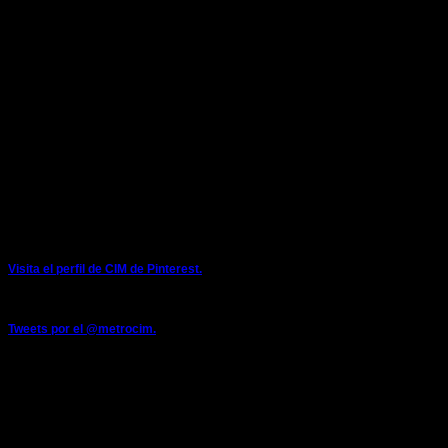
COLECTIVO INDEPENDIENTE DE METRO
LOCALES SINDICALES:
ESTACION DE METRO DE SARRIKO
48015 Bilbao
E-mail: metrocim@metrocim.com
cim@metrobilbao.eus
Teléfonos: 944254032 - 944254000 (extensión interna 2442)
Móvil: 671082191
Twitter: @metrocim
PINTEREST
Visita el perfil de CIM de Pinterest.
TWITTER
Tweets por el @metrocim.
FACEBOOK