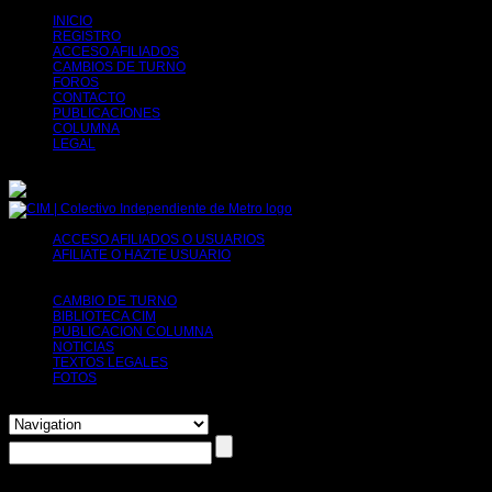
INICIO
REGISTRO
ACCESO AFILIADOS
CAMBIOS DE TURNO
FOROS
CONTACTO
PUBLICACIONES
COLUMNA
LEGAL
ACCESO AFILIADOS O USUARIOS
AFILIATE O HAZTE USUARIO
Tu decides, puedes afiliarte o simplemente
solicitar tu registro para poder usar herramientas como por ejemplo el cambio de
turno.
CAMBIO DE TURNO
BIBLIOTECA CIM
PUBLICACION COLUMNA
NOTICIAS
TEXTOS LEGALES
FOTOS