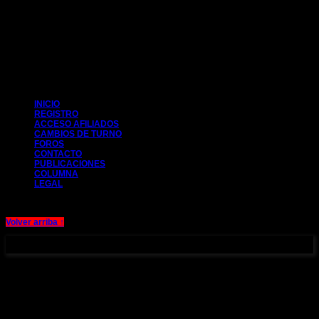
CIM 2014
INICIO
REGISTRO
ACCESO AFILIADOS
CAMBIOS DE TURNO
FOROS
CONTACTO
PUBLICACIONES
COLUMNA
LEGAL
Volver arriba ↑
Aviso legal y Política de cookies