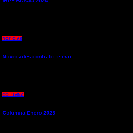
IRPF Bizkaia 2024
2 de marzo de 2025 |
por metrocim
La tabla con los porcentajes de retención aplicables a los rendimientos del
trabajo está regulada en el Artículo 88 del DECRETO
NOTICIAS
Novedades contrato relevo
15 de febrero de 2025 |
por metrocim
Os presentamos la nota informativa que publicamos en referencia a las
novedades legislativas sobre el contrato de relevo. Tema de
COLUMNA
Columna Enero 2025
30 de enero de 2025 |
por metrocim
Os presentamos la edición de nuestra publicación Columna, donde repasamos