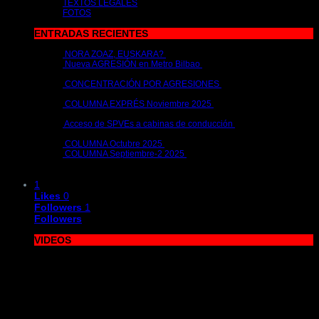
TEXTOS LEGALES
FOTOS
ENTRADAS RECIENTES
NORA ZOAZ, EUSKARA?
2 de julio de 2026 | por
metrocim
Nueva AGRESIÓN en Metro Bilbao
15 de abril de 2026 | por
metrocim
CONCENTRACIÓN POR AGRESIONES
26 de febrero de 2026 |
por
metrocim
COLUMNA EXPRÉS Noviembre 2025
26 de noviembre de 2025
| por
metrocim
Acceso de SPVEs a cabinas de conducción
12 de noviembre de
2025 | por
metrocim
COLUMNA Octubre 2025
10 de octubre de 2025 | por
metrocim
COLUMNA Septiembre-2 2025
1 de octubre de 2025 | por
metrocim
1
Likes
0
Followers
1
Followers
VIDEOS