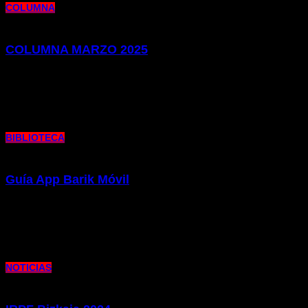
COLUMNA
COLUMNA MARZO 2025
21 de marzo de 2025 |
por metrocim
Os presentamos la edición de nuestra publicación Columna de este mes de
marzo. Como siempre, repasamos la actualidad en Metro
BIBLIOTECA
Guía App Barik Móvil
19 de marzo de 2025 |
por metrocim
A raíz de la puesta en marcha del sistema de pago Barik con el teléfono móvil,
os presentamos una pequeña
NOTICIAS