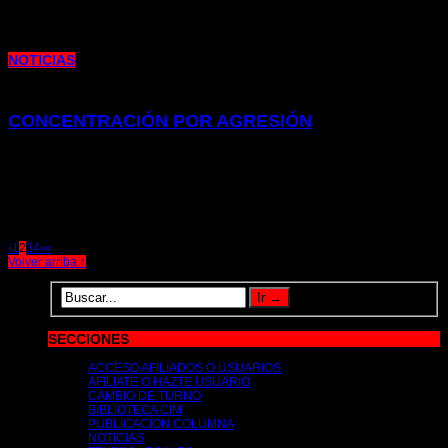
incidente acaecido a nivel estatal el pasado lunes 28
NOTICIAS
CONCENTRACIÓN POR AGRESIÓN
21 de marzo de 2025 |
por metrocim
Este pasado miércoles 19 de marzo, una compañera del colectivo de
Estaciones ha sido agredida por un viajero en el
‹
1
2
3
4
›
»
Volver arriba ↑
SECCIONES
ACCESO AFILIADOS O USUARIOS
AFILIATE O HAZTE USUARIO
CAMBIO DE TURNO
BIBLIOTECA CIM
PUBLICACION COLUMNA
NOTICIAS