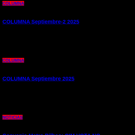
COLUMNA
COLUMNA Septiembre-2 2025
1 de octubre de 2025 |
por metrocim
Os presentamos la segunda edición de nuestra publicación Columna de este
mes de septiembre. Un mes pródigo en cuestiones laborales
COLUMNA
COLUMNA Septiembre 2025
18 de septiembre de 2025 |
por metrocim
Os presentamos la edición de nuestra publicación Columna del mes de
septiembre. Como siempre, repasamos la actualidad laboral y sindical
NOTICIAS