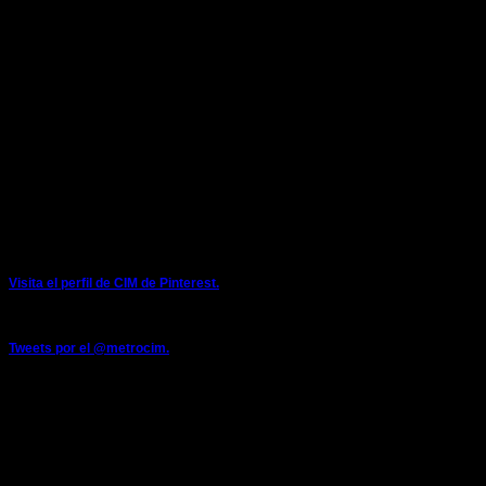
COLECTIVO INDEPENDIENTE DE METRO
LOCALES SINDICALES:
ESTACION DE METRO DE SARRIKO
48015 Bilbao
E-mail: metrocim@metrocim.com
cim@metrobilbao.eus
Teléfonos: 944254032 - 944254000 (extensión interna 2442)
Móvil: 671082191
Twitter: @metrocim
PINTEREST
Visita el perfil de CIM de Pinterest.
TWITTER
Tweets por el @metrocim.
FACEBOOK