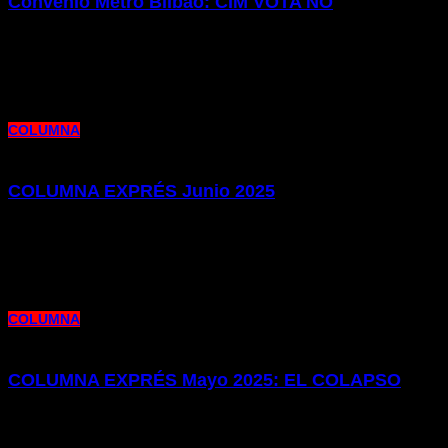
Convenio Metro Bilbao: CIM VOTA NO
25 de julio de 2025 |
por metrocim
Este jueves 24 de julio se ha celebrado la última reunión de negociación del
próximo Convenio Colectivo en Metro Bilbao.
COLUMNA
COLUMNA EXPRÉS Junio 2025
10 de junio de 2025 |
por metrocim
Os presentamos la edición de nuestro Columna Exprés de este mes de junio.
Una edición donde repasamos un nuevo éxito
COLUMNA
COLUMNA EXPRÉS Mayo 2025: EL COLAPSO
3 de mayo de 2025 |
por metrocim
Os presentamos la edición de nuestro Columna Exprés, centrado en el