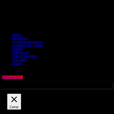
CIM 2014
INICIO
REGISTRO
ACCESO AFILIADOS
CAMBIOS DE TURNO
FOROS
CONTACTO
PUBLICACIONES
COLUMNA
LEGAL
Volver arriba ↑
Aviso legal y Política de cookies
Cerrar