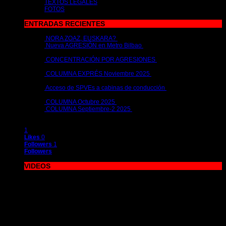
TEXTOS LEGALES
FOTOS
ENTRADAS RECIENTES
NORA ZOAZ, EUSKARA?
2 de julio de 2026 | por
metrocim
Nueva AGRESIÓN en Metro Bilbao
15 de abril de 2026 | por
metrocim
CONCENTRACIÓN POR AGRESIONES
26 de febrero de 2026 |
por
metrocim
COLUMNA EXPRÉS Noviembre 2025
26 de noviembre de 2025
| por
metrocim
Acceso de SPVEs a cabinas de conducción
12 de noviembre de
2025 | por
metrocim
COLUMNA Octubre 2025
10 de octubre de 2025 | por
metrocim
COLUMNA Septiembre-2 2025
1 de octubre de 2025 | por
metrocim
1
Likes
0
Followers
1
Followers
VIDEOS