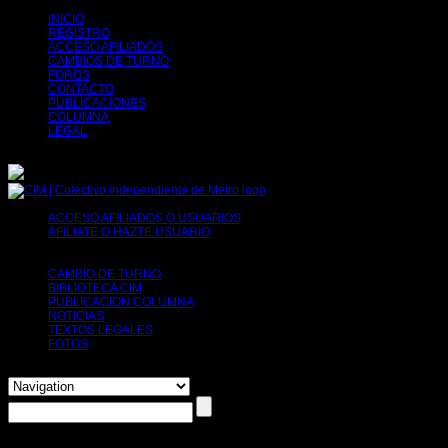
INICIO
REGISTRO
ACCESO AFILIADOS
CAMBIOS DE TURNO
FOROS
CONTACTO
PUBLICACIONES
COLUMNA
LEGAL
ACCESO AFILIADOS O USUARIOS
AFILIATE O HAZTE USUARIO
Tu decides, puedes afiliarte o simplemente
solicitar tu registro para poder usar herramientas como por ejemplo el cambio de
turno.
CAMBIO DE TURNO
BIBLIOTECA CIM
PUBLICACION COLUMNA
NOTICIAS
TEXTOS LEGALES
FOTOS