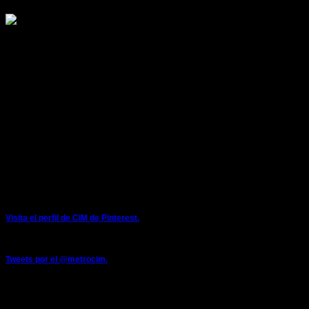
COLECTIVO INDEPENDIENTE DE METRO
LOCALES SINDICALES:
ESTACION DE METRO DE SARRIKO
48015 Bilbao
E-mail: metrocim@metrocim.com
cim@metrobilbao.eus
Teléfonos: 944254032 - 944254000 (extensión interna 2442)
Móvil: 671082191
Twitter: @metrocim
PINTEREST
Visita el perfil de CIM de Pinterest.
TWITTER
Tweets por el @metrocim.
FACEBOOK