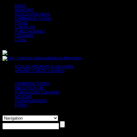
INICIO
REGISTRO
ACCESO AFILIADOS
CAMBIOS DE TURNO
FOROS
CONTACTO
PUBLICACIONES
COLUMNA
LEGAL
ACCESO AFILIADOS O USUARIOS
AFILIATE O HAZTE USUARIO
Tu decides, puedes afiliarte o simplemente
solicitar tu registro para poder usar herramientas como por ejemplo el cambio de
turno.
CAMBIO DE TURNO
BIBLIOTECA CIM
PUBLICACION COLUMNA
NOTICIAS
TEXTOS LEGALES
FOTOS