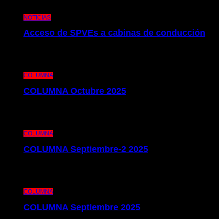
y la actividad
NOTICIAS
Acceso de SPVEs a cabinas de conducción
Os presentamos el escrito de denuncia que desde el Colectivo
Independiente de Metro hemos publicado en defensa de las
condiciones laborales del personal de estaciones
COLUMNA
COLUMNA Octubre 2025
Os presentamos la edición de nuestro Columna de este mes de
Octubre, en el que repasamos la actualidad laboral y sindical de Metro
Bilbao. Como
COLUMNA
COLUMNA Septiembre-2 2025
Os presentamos la segunda edición de nuestra publicación Columna
de este mes de septiembre. Un mes pródigo en cuestiones laborales y
sindicales, lo que nos
COLUMNA
COLUMNA Septiembre 2025