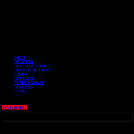
CIM 2014
INICIO
REGISTRO
ACCESO AFILIADOS
CAMBIOS DE TURNO
FOROS
CONTACTO
PUBLICACIONES
COLUMNA
LEGAL
Volver arriba ↑
Aviso legal y Política de cookies