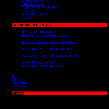
CAMBIO DE TURNO
BIBLIOTECA CIM
PUBLICACION COLUMNA
NOTICIAS
TEXTOS LEGALES
FOTOS
ENTRADAS RECIENTES
NORA ZOAZ, EUSKARA?
2 de julio de 2026 | por
metrocim
Nueva AGRESIÓN en Metro Bilbao
15 de abril de 2026 | por
metrocim
CONCENTRACIÓN POR AGRESIONES
26 de febrero de 2026 |
por
metrocim
COLUMNA EXPRÉS Noviembre 2025
26 de noviembre de 2025
| por
metrocim
Acceso de SPVEs a cabinas de conducción
12 de noviembre de
2025 | por
metrocim
COLUMNA Octubre 2025
10 de octubre de 2025 | por
metrocim
COLUMNA Septiembre-2 2025
1 de octubre de 2025 | por
metrocim
1
Likes
0
Followers
1
Followers
VIDEOS