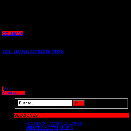
12 de noviembre de 2025 |
por metrocim
Os presentamos el escrito de denuncia que desde el Colectivo Independiente
de Metro hemos publicado en defensa de las condiciones
COLUMNA
COLUMNA Octubre 2025
10 de octubre de 2025 |
por metrocim
Os presentamos la edición de nuestro Columna de este mes de Octubre, en el
que repasamos la actualidad laboral y
1
2
3
›
»
Volver arriba ↑
SECCIONES
ACCESO AFILIADOS O USUARIOS
AFILIATE O HAZTE USUARIO