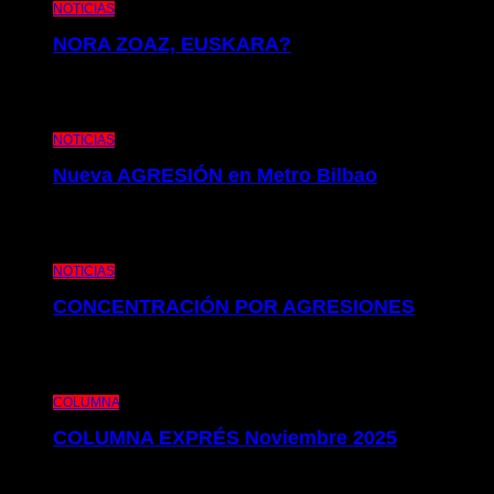
NOTICIAS
NORA ZOAZ, EUSKARA?
Os presentamos la nota informativa de queja de nuestro Colectivo por la
situación que atraviesa el Euskera en metro Bilbao. Más allá del
compromiso de
NOTICIAS
Nueva AGRESIÓN en Metro Bilbao
Os presentamos la nota pública de denuncia que desde el Colectivo
Independiente de Metro pretendemos hacer visible un nuevo episodio
de violencia en Metro Bilbao.
NOTICIAS
CONCENTRACIÓN POR AGRESIONES
Esta última semana el personal de Estaciones de Metro Bilbao ha
sufrido un incesante cúmulo de episodios de amenazas y agresiones a
diferentes compañeros y compañeras. Cinco altercados
COLUMNA
COLUMNA EXPRÉS Noviembre 2025
Os presentamos la edición de nuestro Columna Exprés de este mes de
Noviembre. Repasamos la actualidad laboral y sindical de Metro Bilbao