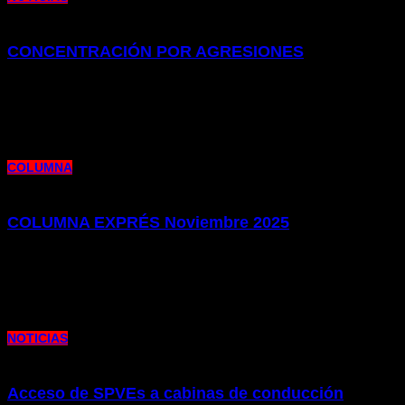
CONCENTRACIÓN POR AGRESIONES
26 de febrero de 2026 |
por metrocim
Esta última semana el personal de Estaciones de Metro Bilbao ha sufrido un
incesante cúmulo de episodios de amenazas y agresiones
COLUMNA
COLUMNA EXPRÉS Noviembre 2025
26 de noviembre de 2025 |
por metrocim
Os presentamos la edición de nuestro Columna Exprés de este mes de
Noviembre. Repasamos la actualidad laboral y sindical de
NOTICIAS
Acceso de SPVEs a cabinas de conducción