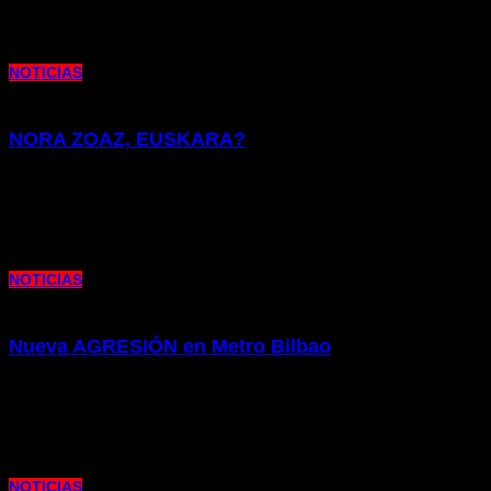
Os presentamos la edición de nuestra publicación Columna del mes de
septiembre. Como siempre, repasamos la actualidad laboral y sindical
en Metro Bilbao, así como
NOTICIAS
NORA ZOAZ, EUSKARA?
2 de julio de 2026 |
por metrocim
Os presentamos la nota informativa de queja de nuestro Colectivo por la
situación que atraviesa el Euskera en metro Bilbao.
NOTICIAS
Nueva AGRESIÓN en Metro Bilbao
15 de abril de 2026 |
por metrocim
Os presentamos la nota pública de denuncia que desde el Colectivo
Independiente de Metro pretendemos hacer visible un nuevo episodio
NOTICIAS